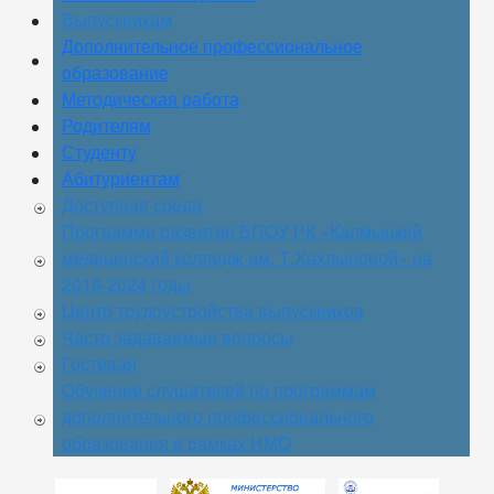
Выпускникам
Дополнительное профессиональное
образование
Методическая работа
Родителям
Студенту
Абитуриентам
Доступная среда
Программа развития БПОУ РК «Калмыцкий
медицинский колледж им. Т.Хахлыновой» на
2019-2024 годы
Центр трудоустройства выпускников
Часто задаваемые вопросы
Гостевая
Обучение слушателей по программам
дополнительного профессионального
образования в рамках НМО