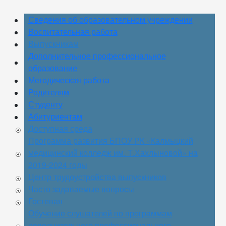
Сведения об образовательном учреждении
Воспитательная работа
Выпускникам
Дополнительное профессиональное
образование
Методическая работа
Родителям
Студенту
Абитуриентам
Доступная среда
Программа развития БПОУ РК «Калмыцкий
медицинский колледж им. Т.Хахлыновой» на
2019-2024 годы
Центр трудоустройства выпускников
Часто задаваемые вопросы
Гостевая
Обучение слушателей по программам
дополнительного профессионального