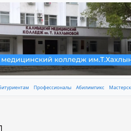
битуриентам
Профессионалы
Абилимпикс
Мастерск