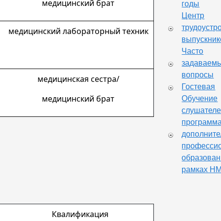
медицинский брат
годы
Центр
трудоустр
медицинский лабораторный техник
выпускник
Часто
задаваем
вопросы
медицинская сестра/
Гостевая
Обучение
медицинский брат
слушателе
программ
дополните
професси
образован
рамках Н
Квалификация