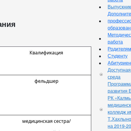
Выпускни
Дополнит
професси
ания
образован
Методичес
работа
Родителя
Квалификация
Студенту
Абитурие
Доступная
среда
фельдшер
Программ
развития
РК «Калм
медицинс
колледж и
Т.Хахлын
медицинская сестра/
на 2019-2