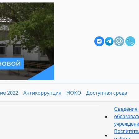
ие 2022
Антикоррупция
НОКО
Доступная среда
Сведения 
образоват
учрежден
Воспитате
работа