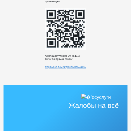
организации:
Анкета доступна по QR-коду, а
также по прямой ссылке:
https://bus.gov.ru/qrcode/rate/240777
Жалобы на всё