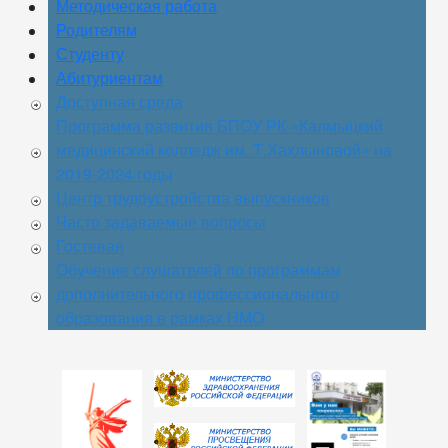
Методическая работа
Родителям
Студенту
Абитуриентам
Доступная среда
Программа развития БПОУ РК «Калмыцкий
медицинский колледж им. Т.Хахлыновой» на
2019-2024 годы
Центр трудоустройства выпускников
Часто задаваемые вопросы
Гостевая
Обучение слушателей по программам
дополнительного профессионального
образования в рамках НМО