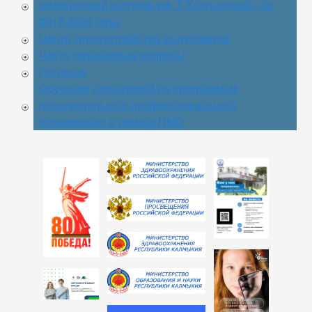
медицинский колледж им. Т.Хахлыновой» на
2019-2024 годы
Центр трудоустройства выпускников
Часто задаваемые вопросы
Гостевая
Обучение слушателей по программам
дополнительного профессионального
образования в рамках НМО