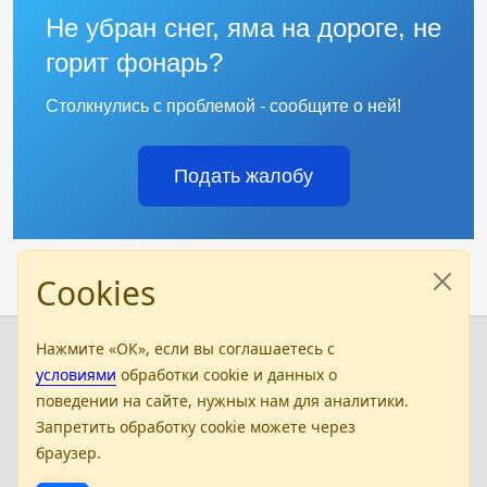
Не убран снег, яма на дороге, не
горит фонарь?
Столкнулись с проблемой - сообщите о ней!
Подать жалобу
Cookies
Нажмите «ОК», если вы соглашаетесь с
Бюджетное профессиональное
условиями
обработки cookie и данных о
образовательное учреждение
поведении на сайте, нужных нам для аналитики.
РК "Калмыцкий медицинский колледж им. Т.
Запретить обработку cookie можете через
Хахлыновой"
браузер.
358000 Республика Калмыкия, г.Элиста, ул. Ленина,
237а, тел: 8(847 22) 3-71-61, e-mail: