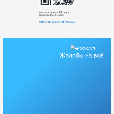
Анкета доступна по QR-коду, а
также по прямой ссылке:
https://bus.gov.ru/qrcode/rate/240777
Жалобы на всё