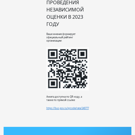
ПРОВЕДЕНИЯ
НЕЗАВИСИМОЙ
ОЦЕНКИ В 2023
ГОДУ
Ваше мнение формирует
официальный рейтинг
организации:
Анкета доступна по QR-коду, а
также по прямой ссылке:
https://bus.gov.ru/qrcode/rate/240777