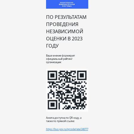
ПО РЕЗУЛЬТАТАМ
ПРОВЕДЕНИЯ
НЕЗАВИСИМОЙ
ОЦЕНКИ В 2023
ГОДУ
Ваше мнение формирует
официальный рейтинг
организации:
Анкета доступна по QR-коду, а
также по прямой ссылке:
https://bus.gov.ru/qrcode/rate/240777