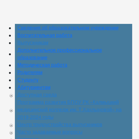
Сведения об образовательном учреждении
Воспитательная работа
Выпускникам
Дополнительное профессиональное
образование
Методическая работа
Родителям
Студенту
Абитуриентам
Доступная среда
Программа развития БПОУ РК «Калмыцкий
медицинский колледж им. Т.Хахлыновой» на
2019-2024 годы
Центр трудоустройства выпускников
Часто задаваемые вопросы