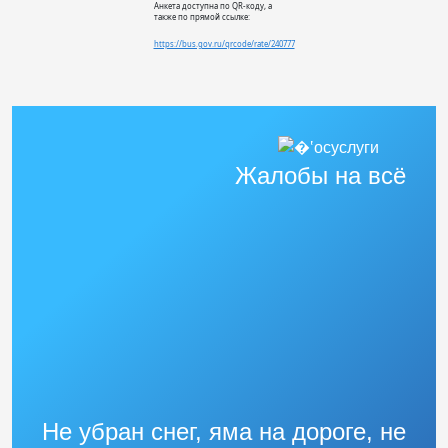
Анкета доступна по QR-коду, а
также по прямой ссылке:
https://bus.gov.ru/qrcode/rate/240777
Жалобы на всё
Не убран снег, яма на дороге, не