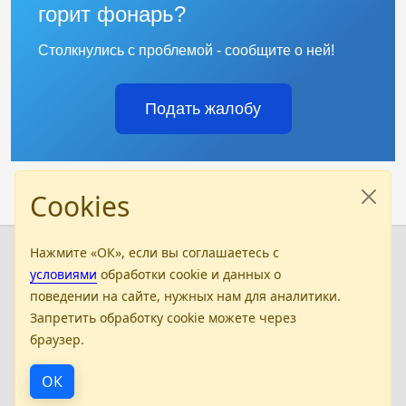
горит фонарь?
Столкнулись с проблемой - сообщите о ней!
Подать жалобу
Cookies
Нажмите «ОК», если вы соглашаетесь с
Бюджетное профессиональное
условиями
обработки cookie и данных о
образовательное учреждение
поведении на сайте, нужных нам для аналитики.
РК "Калмыцкий медицинский колледж им. Т.
Запретить обработку cookie можете через
Хахлыновой"
браузер.
358000 Республика Калмыкия, г.Элиста, ул. Ленина,
237а, тел: 8(847 22) 3-71-61, e-mail:
ОК
kalmmedkoll@rk08.ru